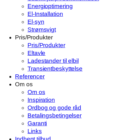
Energioptimering
El-Installation
El-syn
Strømsvigt
Pris/Produkter
Pris/Produkter
Eltavle
Ladestander til elbil
Transientbeskyttelse
Referencer
Om os
Om os
Inspiration
Ordbog og gode råd
Betalingsbetingelser
Garanti
Links
Indhent tilbud