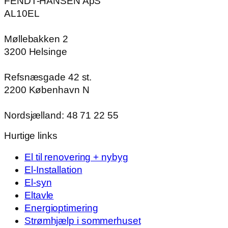
FENDT-HANSEN ApS
AL10EL
Møllebakken 2
​3200 Hel​singe
Refsnæsgade 42 st.
​2200 København N
Nordsjælland: 48 71 22 55
Hurtige links
El til renovering + nybyg
El-Installation
El-syn
Eltavle
Energioptimering
Strømhjælp i sommerhuset