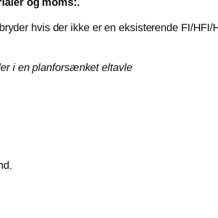
erialer og moms:.
ryder hvis der ikke er en eksisterende FI/HF
er i en planforsænket eltavle
and.