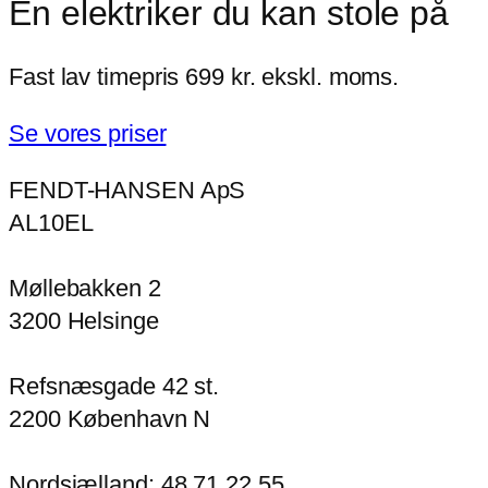
En elektriker du kan stole på
​Fast lav timepris 699 kr. ekskl. moms.
Se vores priser
FENDT-HANSEN ApS
AL10EL
Møllebakken 2
​3200 Hel​singe
Refsnæsgade 42 st.
​2200 København N
Nordsjælland: 48 71 22 55